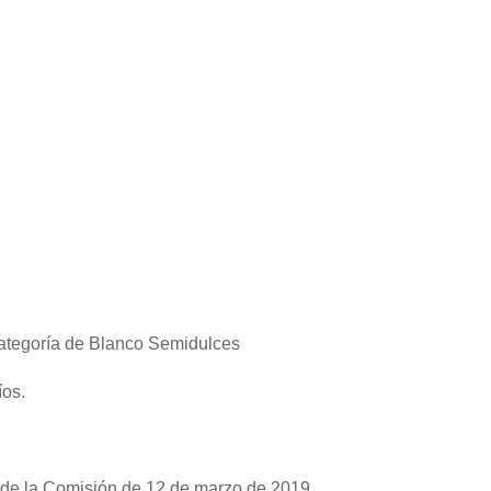
categoría de Blanco Semidulces
íos.
4 de la Comisión de 12 de marzo de 2019