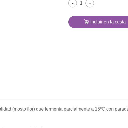
-
+
Incluir en la cesta
alidad (mosto flor) que fermenta parcialmente a 15ºC con para