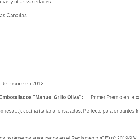
rias y otras variedades
slas Canarias
 de Bronce en 2012
Embotellados "Manuel Grillo Oliva":
Primer Premio en la 
aponesa…), cocina italiana, ensaladas. Perfecto para entrantes fr
e los parámetros autorizados en el Reglamento (CE) nº 2019/93