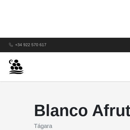
+34 922 570 617
Blanco Afru
Tágara