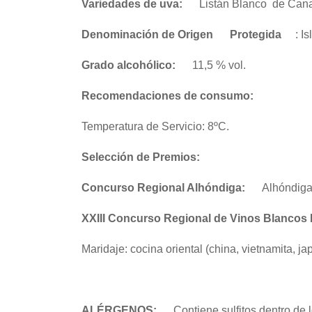
Variedades de uva:
Listán Blanco de Cana
Denominación de Origen
Protegida
: I
Grado alcohólico:
11,5 % vol.
Recomendaciones de consumo:
Temperatura de Servicio: 8ºC.
Selección de Premios:
Concurso Regional Alhóndiga:
Alhóndiga
XXIII Concurso Regional de Vinos Blancos 
Maridaje: cocina oriental (china, vietnamita, j
ALÉRGENOS:
Contiene sulfitos dentro d